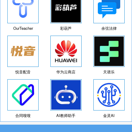
OurTeacher
彩葫芦
余弦法律
悦音配音
华为云商店
天谱乐
合同嗖嗖
AI教师助手
金灵AI