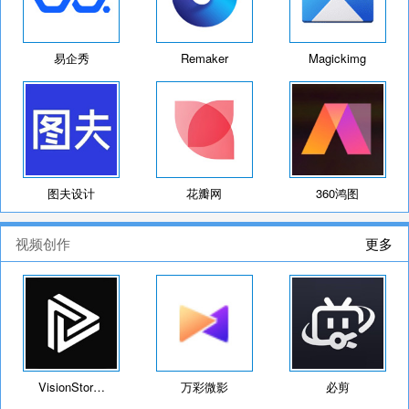
易企秀
Remaker
Magickimg
图夫设计
花瓣网
360鸿图
视频创作
更多
VisionStor…
万彩微影
必剪